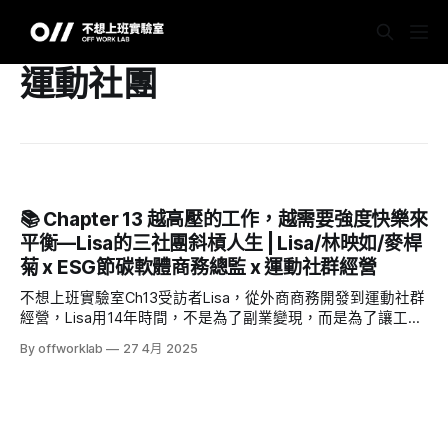
運動社團
📚 Chapter 13 越高壓的工作，越需要強度快樂來
平衡—Lisa的三社團斜槓人生 | Lisa/林映如/麥桿
菊 x ESG節碳軟體商務總監 x 運動社群經營
不想上班實驗室Ch13受訪者Lisa，從外商商務開發到運動社群
經營，Lisa用14年時間，不是為了副業變現，而是為了讓工作
與熱情並行。她把每一個週末變成與兒子的回憶，也變成自己
By offworklab
27 4月 2025
與社群共創快樂的出口。壁球、登山、吃飯、桌遊、荒野講師
──每一個斜槓都是她回應高壓職場、照顧內心能量的方式。
這四集，帶你看見一個單親媽媽如何在現實與夢想間，穩穩走
出屬於自己的路，並用行動證明：人生可以不用上班式的過，
卻活得更真實、更燦爛。