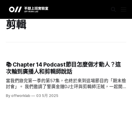
剪輯
📚 Chapter 14 Podcast節目怎麼做才動人？這
次輪到廣播人和剪輯師說話
當我們錄完第一季的第57集，也終於來到這場節目的「期末檢
討會」。 我們邀請了警廣金鐘DJ士玶與剪輯師汪賊，一起開
誠布公聊聊節目的製作過程、來賓挑選、節奏結構與主持人話
By offworklab
03 5月 2025
太多這件事。 這集沒有教你怎麼變現，卻真誠分享了：一檔
青澀但用心的節目，是怎麼一步步長出樣子的。 適合每個期
待經營Podcast、想找夥伴一起玩真的你收聽。 👂 如果你曾有
做節目的念頭，這一集，歡迎你偷偷打開。