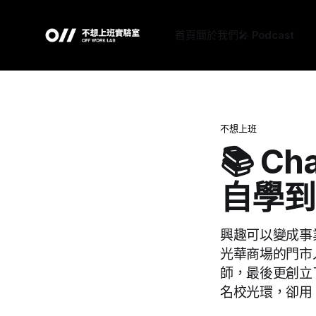
首頁
關於我們
🎤 Podcast
不想上班
📚 C
自學到
興趣可以變成事
光華商場的門市
師，最後更創立了 
名校光環，卻用 