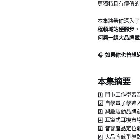
更獨特且有價值的
本集將帶你深入了
程領域站穩腳步，
何與一線大品牌競
🎧
如果你也曾想
本集摘要
1️⃣ 門市工作學
2️⃣ 自學電子學
3️⃣ 興趣驅動品
4️⃣ 耳道式耳機
5️⃣ 音響產品定
6️⃣ 大品牌競爭