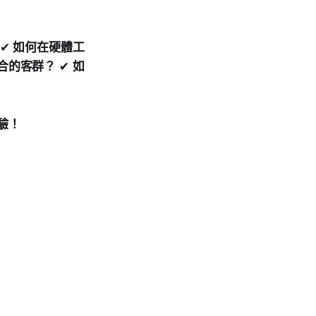
✔
如何在硬體工
合的客群？
✔
如
驗！