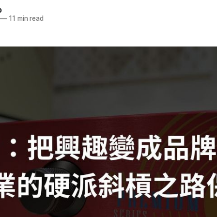
b
—
11 min read