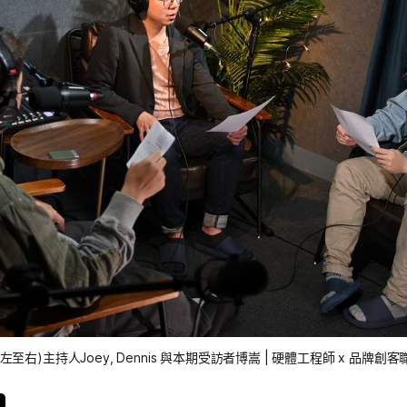
由左至右)主持人Joey, Dennis 與本期受訪者博嵩 | 硬體工程師 x 品牌創客