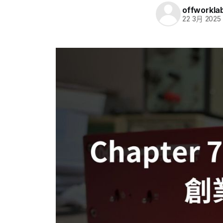
offworkla
22 3月 2025