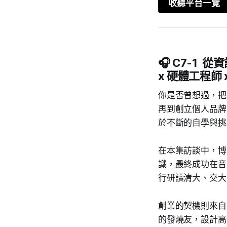
收聽平台一覽
🎧 C7-1
x 硬體工程師
你是否曾想過，把
再到創立個人品牌「N
於不斷的自學與挑
在本集訪談中，博
識，最終成功在音
行研讀清大、交大
創業的契機則來自
的發燒友，設計高